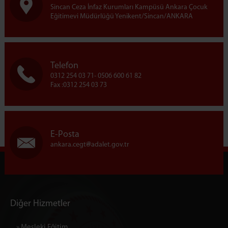
Sincan Ceza İnfaz Kurumları Kampüsü Ankara Çocuk
Genel Bütçe Birimi (Ambar)
Eğitimevi Müdürlüğü Yenikent/Sincan/ANKARA
Mektup Okuma Birimi
Yardımcı Birimler
Telefon
0312 254 03 71- 0506 600 61 82
Fax :0312 254 03 73
E-Posta
ankara.cegt
adalet.gov.tr
Diğer Hizmetler
» Mesleki Eğitim