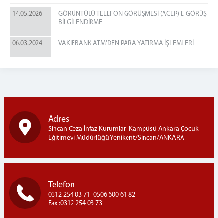
14.05.2026
GÖRÜNTÜLÜ TELEFON GÖRÜŞMESİ (ACEP) E-GÖRÜŞ
Ziyaret ve Görüş
BİLGİLENDİRME
Ödüllendirme
Sosyal Market
06.03.2024
VAKIFBANK ATM'DEN PARA YATIRMA İŞLEMLERİ
GÜV. VE GÖZ. SERV.
Sorumlu İnfaz Koruma Başmemurluğu
Vardiya Birimleri
Grup Liderliği
DİĞER BİRİMLER
Adres
Sincan Ceza İnfaz Kurumları Kampüsü Ankara Çocuk
Sağlık Servisi (Revir)
Eğitimevi Müdürlüğü Yenikent/Sincan/ANKARA
Teknik Servis
İşyurdu Servisi (İşyurtları Hizmetleri)
İnfaz Birimi
Telefon
Personel Kalemi
0312 254 03 71- 0506 600 61 82
Emanet Eşya Birimi
Fax :0312 254 03 73
Emanet Para Birimi