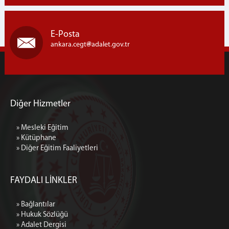
Genel Bütçe Birimi (Ambar)
Mektup Okuma Birimi
E-Posta
Yardımcı Birimler
ankara.cegt
adalet.gov.tr
Diğer Hizmetler
» Mesleki Eğitim
» Kütüphane
» Diğer Eğitim Faaliyetleri
FAYDALI LİNKLER
» Bağlantılar
» Hukuk Sözlüğü
» Adalet Dergisi