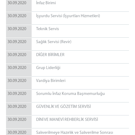
30.09.2020
İnfaz Birimi
Genel Bütçe Birimi (Ambar)
Mektup Okuma Birimi
30.09.2020
İşyurdu Servisi (İşyurtları Hizmetleri)
Yardımcı Birimler
30.09.2020
Teknik Servis
30.09.2020
Sağlık Servisi (Revir)
30.09.2020
DİĞER BİRİMLER
30.09.2020
Grup Liderliği
30.09.2020
Vardiya Birimleri
30.09.2020
Sorumlu İnfaz Koruma Başmemurluğu
30.09.2020
GÜVENLİK VE GÖZETİM SERVİSİ
30.09.2020
DİNİ VE MANEVİ REHBERLİK SERVİSİ
30.09.2020
Salıverilmeye Hazırlık ve Salıverilme Sonrası