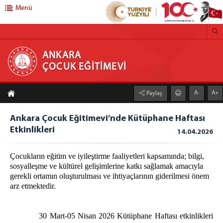
Menü
ANKARA ÇOCUK EĞİTİMEVİ
ANKARA
ÇOCUK EĞİTİMEVİ
HAKKIMIZDA
A-
A+
Paylaş
EĞT.-ÖĞRT.SERV.
Örgün Eğitim
Ankara Çocuk Eğitimevi’nde Kütüphane Haftası
Etkinlikleri
Yaygın Eğitim
14.04.2026
Uzaktan Eğitim
Çocukların eğitim ve iyileştirme faaliyetleri kapsamında; bilgi,
Mesleki Eğitim
sosyalleşme ve kültürel gelişimlerine katkı sağlamak amacıyla
Kütüphane
gerekli ortamın oluşturulması ve ihtiyaçlarının giderilmesi önem
arz etmektedir.
Diğer Eğitim Faaliyetleri
PSİKO-SOS.YARD.SERV.
30 Mart-05 Nisan 2026 Kütüphane Haftası etkinlikleri
SOS.-KÜLT.DEST.HİZM.