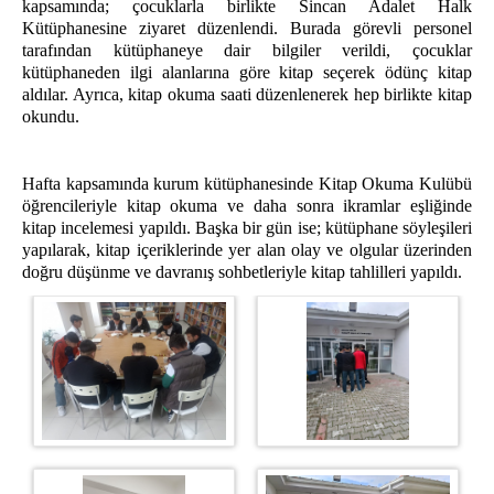
kapsamında; çocuklarla birlikte Sincan Adalet Halk
Kütüphanesine ziyaret düzenlendi. Burada görevli personel
Ziyaret ve Görüş
tarafından kütüphaneye dair bilgiler verildi, çocuklar
Ödüllendirme
kütüphaneden ilgi alanlarına göre kitap seçerek ödünç kitap
aldılar. Ayrıca, kitap okuma saati düzenlenerek hep birlikte kitap
Sosyal Market
okundu.
GÜV. VE GÖZ. SERV.
Sorumlu İnfaz Koruma Başmemurluğu
Hafta kapsamında kurum kütüphanesinde Kitap Okuma Kulübü
Vardiya Birimleri
öğrencileriyle kitap okuma ve daha sonra ikramlar eşliğinde
kitap incelemesi yapıldı. Başka bir gün ise; kütüphane söyleşileri
Grup Liderliği
yapılarak, kitap içeriklerinde yer alan olay ve olgular üzerinden
DİĞER BİRİMLER
doğru düşünme ve davranış sohbetleriyle kitap tahlilleri yapıldı.
Sağlık Servisi (Revir)
Teknik Servis
İşyurdu Servisi (İşyurtları Hizmetleri)
İnfaz Birimi
Personel Kalemi
Emanet Eşya Birimi
Emanet Para Birimi