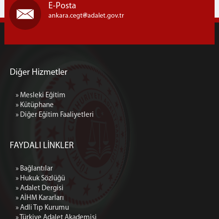
E-Posta
ankara.cegt
adalet.gov.tr
Diğer Hizmetler
» Mesleki Eğitim
» Kütüphane
» Diğer Eğitim Faaliyetleri
FAYDALI LİNKLER
» Bağlantılar
» Hukuk Sözlüğü
» Adalet Dergisi
» AİHM Kararları
» Adli Tıp Kurumu
» Türkiye Adalet Akademisi