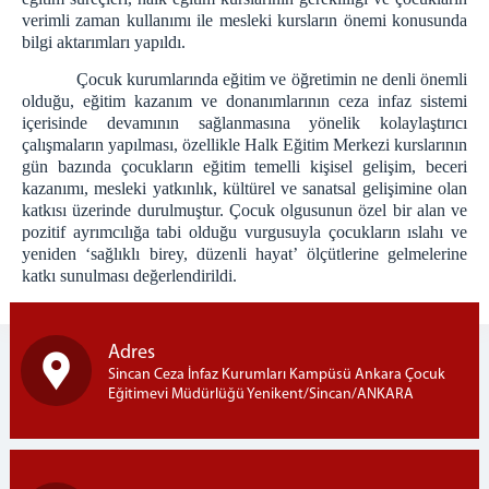
verimli zaman kullanımı ile mesleki kursların önemi konusunda
Ziyaret ve Görüş
bilgi aktarımları yapıldı.
Ödüllendirme
Çocuk kurumlarında eğitim ve öğretimin ne denli önemli
Sosyal Market
olduğu, eğitim kazanım ve donanımlarının ceza infaz sistemi
içerisinde devamının sağlanmasına yönelik kolaylaştırıcı
GÜV. VE GÖZ. SERV.
çalışmaların yapılması, özellikle Halk Eğitim Merkezi kurslarının
gün bazında çocukların eğitim temelli kişisel gelişim, beceri
Sorumlu İnfaz Koruma Başmemurluğu
kazanımı, mesleki yatkınlık, kültürel ve sanatsal gelişimine olan
Vardiya Birimleri
katkısı üzerinde durulmuştur. Çocuk olgusunun özel bir alan ve
Grup Liderliği
pozitif ayrımcılığa tabi olduğu vurgusuyla çocukların ıslahı ve
yeniden ‘sağlıklı birey, düzenli hayat’ ölçütlerine gelmelerine
DİĞER BİRİMLER
katkı sunulması değerlendirildi.
Sağlık Servisi (Revir)
Teknik Servis
Adres
İşyurdu Servisi (İşyurtları Hizmetleri)
Sincan Ceza İnfaz Kurumları Kampüsü Ankara Çocuk
İnfaz Birimi
Eğitimevi Müdürlüğü Yenikent/Sincan/ANKARA
Personel Kalemi
Emanet Eşya Birimi
Emanet Para Birimi