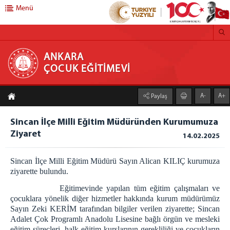
Menü
ANKARA ÇOCUK EĞİTİMEVİ
ANKARA
ÇOCUK EĞİTİMEVİ
HAKKIMIZDA
A-
A+
Paylaş
EĞT.-ÖĞRT.SERV.
Örgün Eğitim
Sincan İlçe Milli Eğitim Müdüründen Kurumumuza
Ziyaret
Yaygın Eğitim
14.02.2025
Uzaktan Eğitim
Sincan İlçe Milli Eğitim Müdürü Sayın Alican KILIÇ kurumuza
Mesleki Eğitim
ziyarette bulundu.
Kütüphane
Eğitimevinde yapılan tüm eğitim çalışmaları ve
Diğer Eğitim Faaliyetleri
çocuklara yönelik diğer hizmetler hakkında kurum müdürümüz
Sayın Zeki KERİM tarafından bilgiler verilen ziyarette; Sincan
PSİKO-SOS.YARD.SERV.
Adalet Çok Programlı Anadolu Lisesine bağlı örgün ve mesleki
eğitim süreçleri, halk eğitim kurslarının gerekliliği ve çocukların
SOS.-KÜLT.DEST.HİZM.