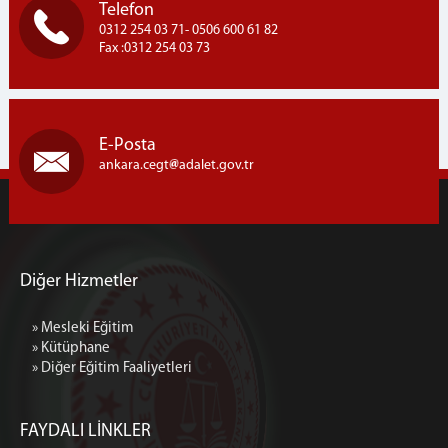
Telefon
Genel Bütçe Birimi (Ambar)
0312 254 03 71- 0506 600 61 82
Fax :0312 254 03 73
Mektup Okuma Birimi
Yardımcı Birimler
E-Posta
ankara.cegt
adalet.gov.tr
Diğer Hizmetler
» Mesleki Eğitim
» Kütüphane
» Diğer Eğitim Faaliyetleri
FAYDALI LİNKLER