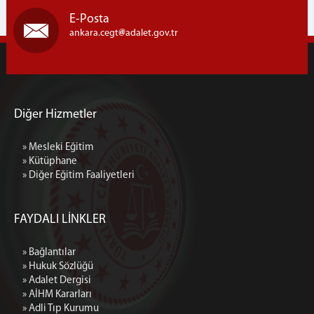
Genel Bütçe Birimi (Ambar)
E-Posta
ankara.cegt
adalet.gov.tr
Mektup Okuma Birimi
Yardımcı Birimler
Diğer Hizmetler
» Mesleki Eğitim
» Kütüphane
» Diğer Eğitim Faaliyetleri
FAYDALI LİNKLER
» Bağlantılar
» Hukuk Sözlüğü
» Adalet Dergisi
» AİHM Kararları
» Adli Tıp Kurumu