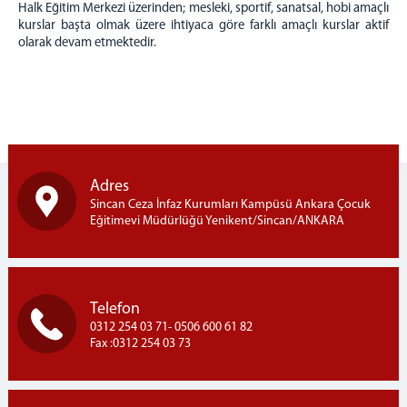
Halk Eğitim Merkezi üzerinden; mesleki, sportif, sanatsal, hobi amaçlı
kurslar başta olmak üzere ihtiyaca göre farklı amaçlı kurslar aktif
Ziyaret ve Görüş
olarak devam etmektedir.
Ödüllendirme
Sosyal Market
GÜV. VE GÖZ. SERV.
Sorumlu İnfaz Koruma Başmemurluğu
Vardiya Birimleri
Adres
Grup Liderliği
Sincan Ceza İnfaz Kurumları Kampüsü Ankara Çocuk
DİĞER BİRİMLER
Eğitimevi Müdürlüğü Yenikent/Sincan/ANKARA
Sağlık Servisi (Revir)
Teknik Servis
İşyurdu Servisi (İşyurtları Hizmetleri)
Telefon
İnfaz Birimi
0312 254 03 71- 0506 600 61 82
Fax :0312 254 03 73
Personel Kalemi
Emanet Eşya Birimi
Emanet Para Birimi