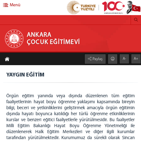
Menü
ANKARA ÇOCUK EĞİTİMEVİ
ANKARA
ÇOCUK EĞİTİMEVİ
HAKKIMIZDA
A-
A+
Paylaş
EĞT.-ÖĞRT.SERV.
Örgün Eğitim
YAYGIN EĞİTİM
Yaygın Eğitim
Uzaktan Eğitim
Örgün eğitim yanında veya dışında düzenlenen tüm eğitim
Mesleki Eğitim
faaliyetlerinin hayat boyu öğrenme yaklaşımı kapsamında bireyin
bilgi, beceri ve yetkinliklerini geliştirmek amacıyla örgün eğitimin
Kütüphane
dışında hayatı boyunca katıldığı her türlü öğrenme etkinliklerinin
Diğer Eğitim Faaliyetleri
kurslar ve benzeri eğitici faaliyetlerle yürütülmesidir. Bu faaliyetler
Milli Eğitim Bakanlığı Hayat Boyu Öğrenme Yönetmeliği ile
PSİKO-SOS.YARD.SERV.
düzenlenerek Halk Eğitim Merkezleri ve diğer ilgili kurumlar
tarafından yürütülmektedir. Kurumumuz da sürekli olarak Sincan
SOS.-KÜLT.DEST.HİZM.